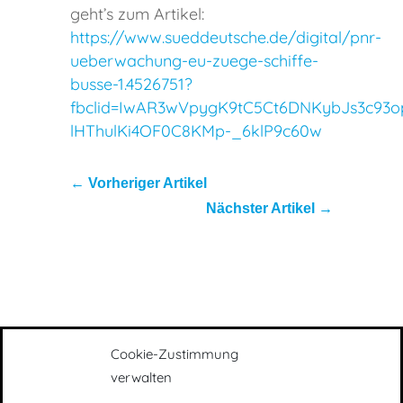
geht’s zum Artikel:
https://www.sueddeutsche.de/digital/pnr-
ueberwachung-eu-zuege-schiffe-
busse-1.4526751?
fbclid=IwAR3wVpygK9tC5Ct6DNKybJs3c93o
lHThulKi4OF0C8KMp-_6klP9c60w
←
Vorheriger Artikel
Nächster Artikel
→
Cookie-Zustimmung
verwalten