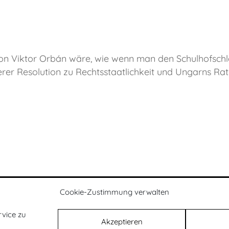
von Viktor Orbán wäre, wie wenn man den Schulhofschl
rer Resolution zu Rechtsstaatlichkeit und Ungarns Rat
Cookie-Zustimmung verwalten
resse
|
Impressum
|
Datenschutz
|
Newslett
vice zu
Akzeptieren