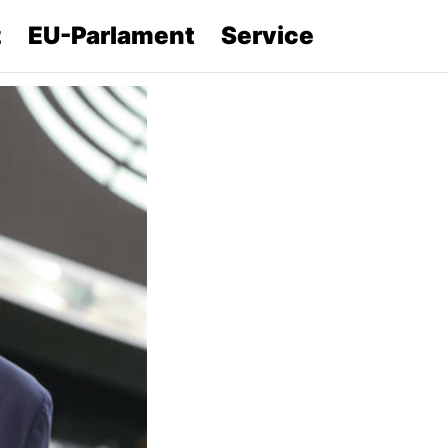
z
EU-Parlament
Service