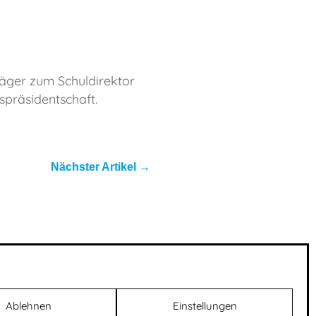
äger zum Schuldirektor
spräsidentschaft.
Nächster Artikel
→
er
Ablehnen
Einstellungen