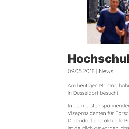
Hochschul
09.05.2018
|
News
Am heutigen Montag habe 
in Düsseldorf besucht.
In dem ersten spannenden
Vizepräsidenten für Forsc
Derendorf und aktuelle P
ist deutlich geworden, da