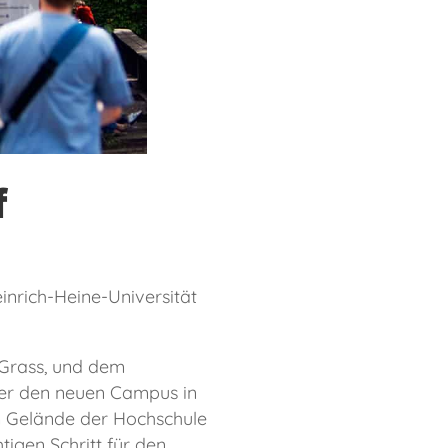
f
nrich-Heine-Universität
 Grass, und dem
über den neuen Campus in
m Gelände der Hochschule
tigen Schritt für den