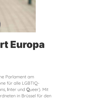
rt Europa
che Parlament am
one für alle LGBTIQ-
ans,
I
nter und
Q
ueer). Mit
dneten in Brüssel für den