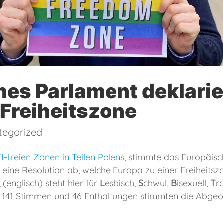
es Parlament deklarie
Freiheitszone
tegorized
-freien Zonen in Teilen Polens
, stimmte das Europäis
ine Resolution ab, welche Europa zu einer Freiheitsz
Q
(englisch) steht hier für
L
esbisch,
S
chwul,
B
isexuell,
T
r
u 141 Stimmen und 46 Enthaltungen stimmten die Abgeor