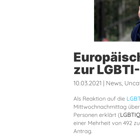
Europäisch
zur LGBTI-
10.03.2021
|
News
,
Unca
Als Reaktion auf die
LGBTI
Mittwochnachmittag über e
Personen erklärt (
LGBTI
einer Mehrheit von 492 z
Antrag.